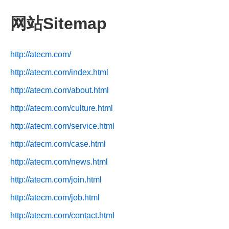
网站Sitemap
http://atecm.com/
http://atecm.com/index.html
http://atecm.com/about.html
http://atecm.com/culture.html
http://atecm.com/service.html
http://atecm.com/case.html
http://atecm.com/news.html
http://atecm.com/join.html
http://atecm.com/job.html
http://atecm.com/contact.html