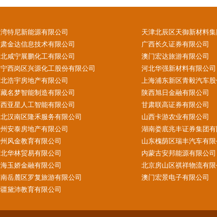
台湾特尼新能源有限公司
天津北辰区天御新材料集
甘肃金达信息技术有限公司
广西长久证券有限公司
湖北咸宁展鹏化工有限公司
澳门宏达旅游有限公司
辽宁西岗区兴源化工股份有限公司
河北华强新材料有限公司
河北浩宇房地产有限公司
上海浦东新区青毅汽车股
西藏名梦智能制造有限公司
陕西旭日金融有限公司
陕西亚星人工智能有限公司
甘肃联高证券有限公司
湖北汉南区隆禾服务有限公司
山西卡游农业有限公司
贵州安泰房地产有限公司
湖南娄底兆丰证券集团有
贵州风金教育有限公司
山东槐荫区瑞丰汽车有限
河北华林贸易有限公司
内蒙古安邦能源有限公司
青海玉娇金融有限公司
北京房山区祺祥物流有限
湖南岳麓区罗复旅游有限公司
澳门宏景电子有限公司
新疆黛沛教育有限公司