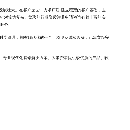
发展壮大。在客户层面中力求广泛 建立稳定的客户基础，业
，针对较为复杂、繁琐的行业资质注册申请咨询有着丰富的实
业服务。
，科学管理，拥有现代化的生产、检测及试验设备，已建立起完
、专业现代化装修解决方案。为消费者提供较优质的产品、较