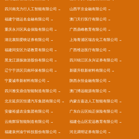
四川南充力行人工智能有限公司
山西平京金融有限公司
福建宁德运名金融有限公司
澳门天行医疗有限公司
重庆永川区风金保险有限公司
广西鼎峰教育有限公司
湖北襄阳爱映证券有限公司
上海青浦区瑞吉化工有限公司
福建同安区力诺教育有限公司
广西维达医疗有限公司
黑龙江源振旅游股份有限公司
四川锦江区永兴证券有限公司
辽宁于洪区贝南环保有限公司
新疆升联新材料有限公司
宁夏诚帝新材料有限公司
陕西永恒金融有限公司
四川雅安鼎信智能制造有限公司
澳门博远能源有限公司
北京延庆区恒通汽车集团有限公司
内蒙古嘉达人工智能有限公司
安徽裕盛农业集团有限公司
广东白云区灿正保险有限公司
云南辉琛智能制造有限公司
福建仓山区宏远教育有限公司
福建泉州渝宁科技股份有限公司
河北调明证券有限公司